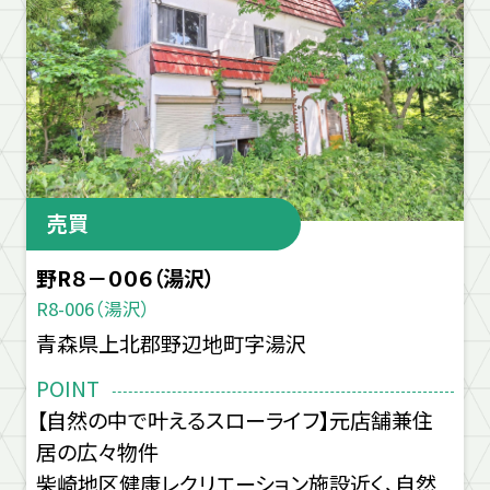
売買
野R８－００６（湯沢）
R8-006（湯沢）
青森県上北郡野辺地町字湯沢
POINT
【自然の中で叶えるスローライフ】元店舗兼住
居の広々物件
柴崎地区健康レクリエーション施設近く、自然