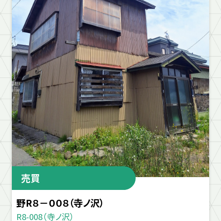
売買
野R８－００８（寺ノ沢）
R8-008（寺ノ沢）