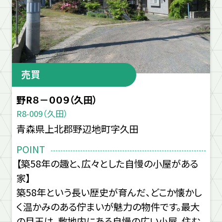
売買
野R８－００９（久田）
R8-009（久田）
青森県上北郡野辺地町字久田
POINT
【築58年の趣と、広々とした自慢の小屋がある
家】
築58年という長い歴史が育んだ、どこか懐かし
く温かみのある佇まいが魅力の物件です。最大
の目玉は、敷地内にある自慢の広い小屋。住む