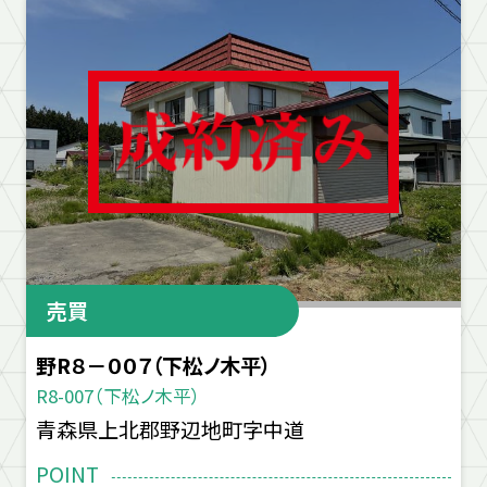
売買
野R８－００７（下松ノ木平）
R8-007（下松ノ木平）
青森県上北郡野辺地町字中道
POINT