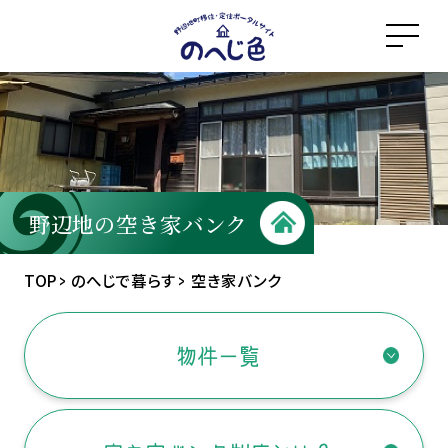
メ
イ
ン
コ
ン
テ
ン
ツ
野辺地の
空き家
バンク
に
ス
TOP
のへじで暮らす
空き家バンク
キ
ッ
物件一覧
プ