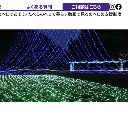
せ
よくある質問
ご相談はこちら
のへじであそぶ・たべる
のへじで暮らす
動画で見る
のへじの支援制度