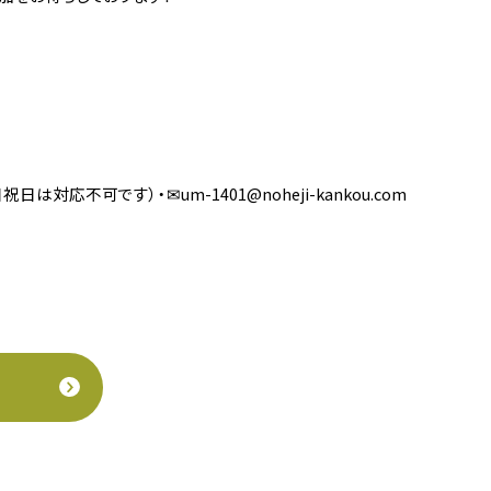
祝日は対応不可です）・✉um-1401@noheji-kankou.com