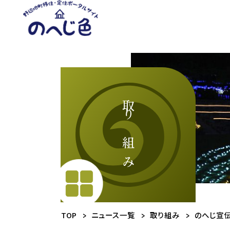
メ
イ
ン
コ
ン
テ
ン
ツ
に
取り組み
ス
キ
ッ
プ
TOP
ニュース一覧
取り組み
のへじ宣