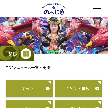
メ
イ
ン
コ
ン
テ
ン
ツ
支援
に
ス
TOP
ニュース一覧
支援
キ
ッ
プ
すべて
イベント情報