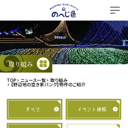
メ
イ
ン
コ
ン
テ
ン
ツ
取り組み
に
ス
TOP
ニュース一覧
取り組み
【野辺地の空き家バンク】物件のご紹介
キ
ッ
プ
すべて
イベント情報