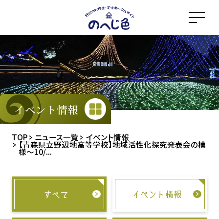
メ
イ
ン
コ
ン
テ
ン
ツ
イベント情報
に
ス
TOP
ニュース一覧
イベント情報
【青森県立野辺地高等学校】地域活性化探究発表会の模
キ
様～10/...
ッ
プ
すべて
イベント情報