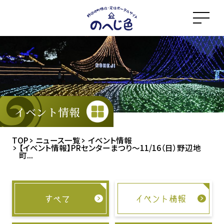
メ
イ
ン
コ
ン
テ
ン
ツ
イベント情報
に
ス
TOP
ニュース一覧
イベント情報
【イベント情報】PRセンターまつり～11/16（日）野辺地
キ
町...
ッ
プ
すべて
イベント情報