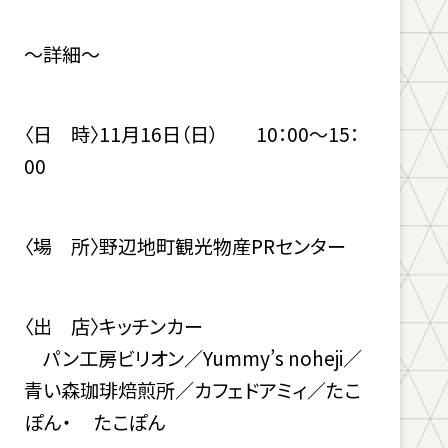
～詳細～
〈日 時〉11月16日（日） 10：00～15：
00
〈場 所〉野辺地町観光物産PRセンター
〈出 店〉キッチンカー
パン工房ビリオン／Yummy’s noheji／
青い森珈琲焙煎所／カフェドアミィ／たこ
ぽん・ たこぽん