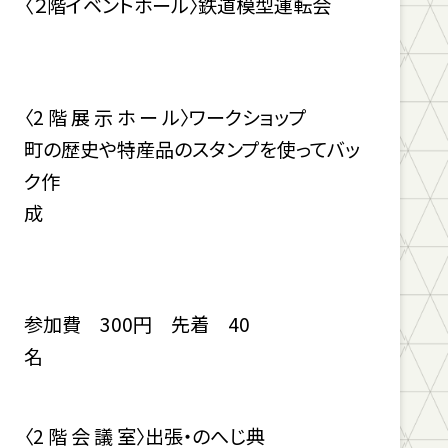
〈２階イベントホール〉鉄道模型運転会
〈2 階 展 示 ホ ー ル〉ワークショップ
町の歴史や特産品のスタンプを使ってバッ
ク作
参加費 300円 先着 40
〈2 階 会 議 室〉出張・のへじ典