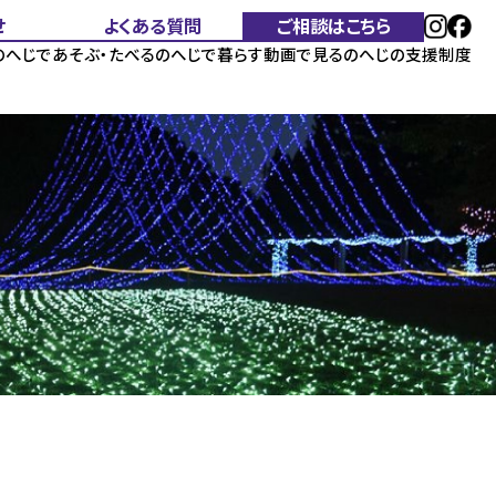
せ
よくある質問
ご相談はこちら
のへじであそぶ・たべる
のへじで暮らす
動画で見る
のへじの支援制度