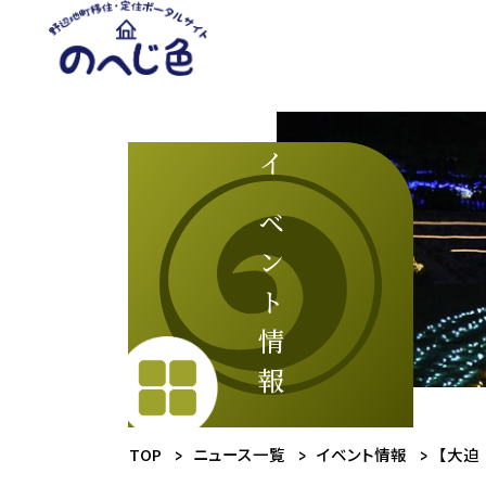
メ
イ
ン
コ
ン
テ
ン
ツ
イベント情報
に
ス
キ
ッ
プ
TOP
ニュース一覧
イベント情報
【大迫