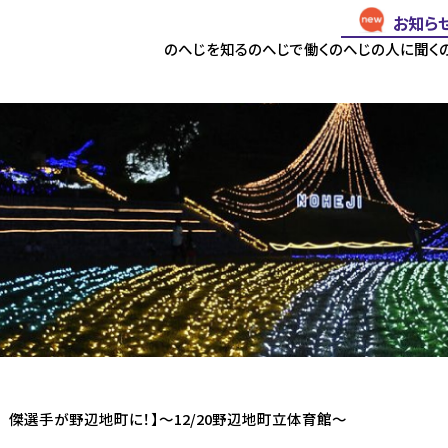
お知ら
のへじを知る
のへじで働く
のへじの人に聞く
 傑選手が野辺地町に！】～12/20野辺地町立体育館～