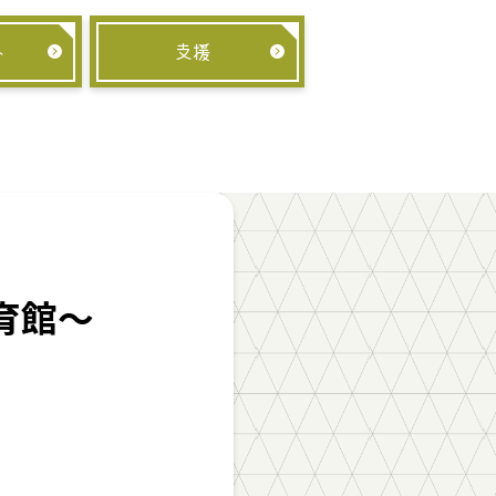
み
支援
育館～