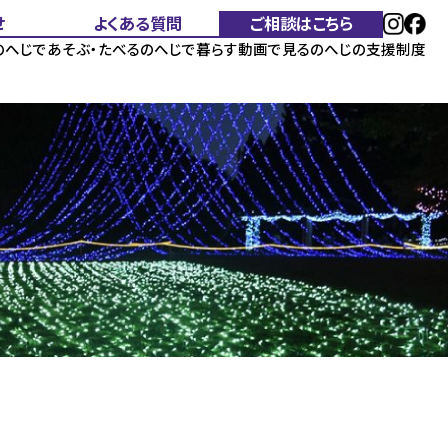
せ
よくある質問
ご相談はこちら
のへじであそぶ・たべる
のへじで暮らす
動画で見る
のへじの支援制度