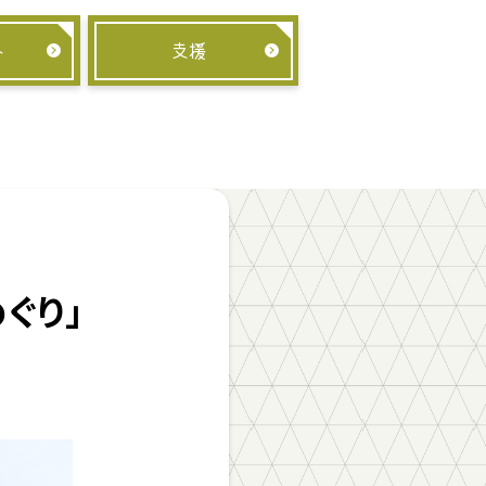
み
支援
ぐり」