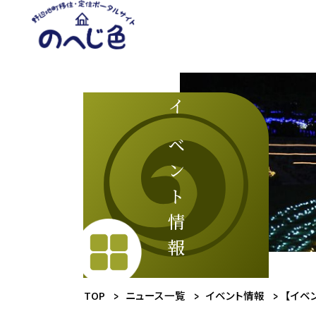
メ
イ
ン
コ
ン
テ
ン
ツ
イベント情報
に
ス
キ
ッ
プ
TOP
ニュース一覧
イベント情報
【イベ