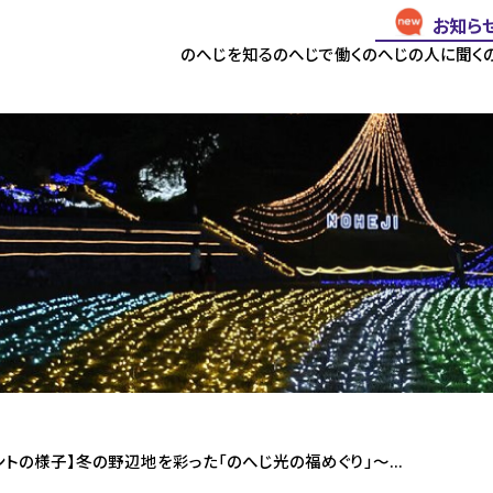
お知ら
のへじを知る
のへじで働く
のへじの人に聞く
ントの様子】冬の野辺地を彩った「のへじ光の福めぐり」～...