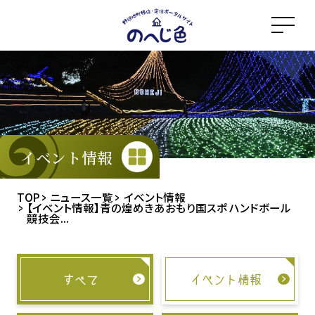
メ
イ
ン
コ
ン
テ
ン
ツ
イベント情報
に
ス
TOP
ニュース一覧
イベント情報
【イベント情報】青の煌めきあおもり国スポ ハンドボール
キ
競技会...
ッ
プ
すべて
イベント情報